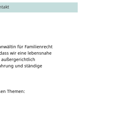
ntakt
anwältin für Familienrecht
 dass wir eine lebensnahe
r außergerichtlich
fahrung und ständige
esen Themen: