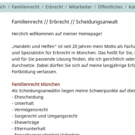
ich
Familienrecht
Erbrecht
Mitarbeiter
Öffentliches
Ko
/
/
/
/
/
Familienrecht // Erbrecht // Scheidungsanwalt
Herzlich willkommen auf meiner Homepage!
„Handeln und Helfen“ ist seit 20 Jahren mein Motto als Fach
und Spezialistin für Erbrecht in München. Das heißt für Sie,
und für Sie passende Lösung finden, die ich gerichtlich ode
durchsetze. Dabei dürfen Sie sich auf meine langjährige Er
Fortbildung verlassen.
Familienrecht München
Als Scheidungsanwältin liegen meine Schwerpunkte auf di
- Ehescheidung
- Unterhalt
- Vermögensrecht
- Sorgerecht und Umgangsrecht
- Eheverträge
- Elternunterhalt
- Erwachsenenadoption/Adoption